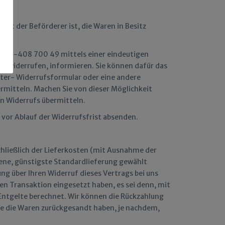
cht der Beförderer ist, die Waren in Besitz
0201-408 700 49 mittels einer eindeutigen
g zu widerrufen, informieren. Sie können dafür das
ter- Widerrufsformular oder eine andere
ermitteln. Machen Sie von dieser Möglichkeit
en Widerrufs übermitteln.
s vor Ablauf der Widerrufsfrist absenden.
schließlich der Lieferkosten (mit Ausnahme der
otene, günstigste Standardlieferung gewählt
ng über Ihren Widerruf dieses Vertrags bei uns
en Transaktion eingesetzt haben, es sei denn, mit
 Entgelte berechnet. Wir können die Rückzahlung
Sie die Waren zurückgesandt haben, je nachdem,