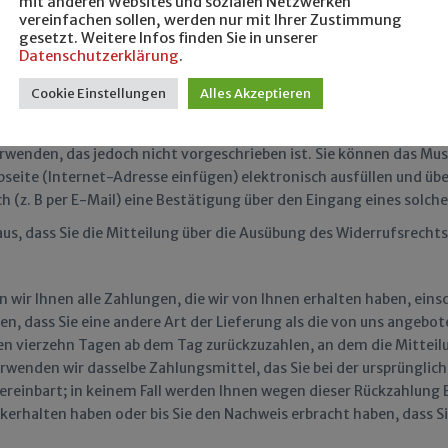
mit anderen Websites und sozialen Netzwerken
en ohne Angabe von Gründen diesen Vertrag zu widerrufen.
vereinfachen sollen, werden nur mit Ihrer Zustimmung
gesetzt. Weitere Infos finden Sie in unserer
ab dem Tag an dem Sie oder ein von Ihnen benannter Dritter, der ni
Datenschutzerklärung
.
Cookie Einstellungen
Alles Akzeptieren
ie uns Suvai, Juliusstr. 4, 45128-Essen,
info@secretofsuvai.de
, 
r Brief, Telefax oder E-Mail) über Ihren Entschluss, diesen Vertra
wenden, das jedoch nicht vorgeschrieben ist. Sie können das Mus
bseite (Internet-Adresse einfügen) elektronisch ausfüllen und üb
h (z. B per E-Mail) eine Bestätigung über den Eingang eines solch
aus, dass Sie die Mitteilung über die Ausübung des Widerrufsrecht
 wir Ihnen alle Zahlungen, die wir von Ihnen erhalten haben, ein
ben, dass Sie eine andere Art der Lieferung als die von uns angeb
en vierzehn Tagen ab dem Tag zurückzuzahlen, an dem die Mitteilu
rwenden wir dasselbe Zahlungsmittel, das Sie bei der ursprünglich
ereinbart; in keinem Fall werden Ihnen wegen dieser Rückzahlung
ckerhalten haben oder bis Sie den Nachweis erbracht haben, dass 