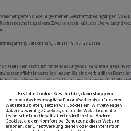
Verbraucher gelten diese Allgemeinen Geschäftsbedingungen (AGB).
in Rechtsgeschäft zu einem Zwecke abschließt, der überwiegend we
n.
thisigamany Sulaxsanan, Juliusstr.4, 45128 Essen.
hop stellt kein rechtlich bindendes Angebot, sondern einen unver
n/kostenpflichtig bestellen] geben Sie eine verbindliche Bestellun
 Ihre Bestellung durch eine Auftragsbestätigung per E-Mail unmi
Erst die Cookie-Geschichte, dann shoppen:
rliche Person, die die Bestellung zu einem Zweck abgibt, der wede
Um Ihnen das bestmögliche Einkaufserlebnis auf unserer
Website zu bieten, setzen wir Cookies ein. Wir verwenden
ht Ihnen nach Maßgabe der gesetzlichen Bestimmungen ein Widerr
dabei notwendige Cookies, die für die Website und die
errufsrecht nach Ziffer 4.1 Gebrauch, so haben Sie die regelmäßi
technische Funktionalität erforderlich sind. Andere
 die Regelungen, die im Einzelnen wiedergegeben sind in der folg
Cookies, die den Komfort bei Benutzung dieser Website
erhöhen, der Direktwerbung dienen oder die Interaktion